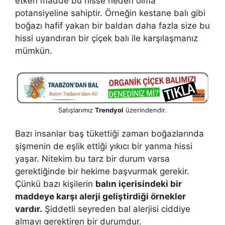
etken madde bu hisse neden olma
potansiyeline sahiptir. Örneğin kestane balı gibi
boğazı hafif yakan bir baldan daha fazla size bu
hissi uyandıran bir çiçek balı ile karşılaşmanız
mümkün.
Satışlarımız
Trendyol
üzerindendir.
Bazı insanlar baş tükettiği zaman boğazlarında
şişmenin de eşlik ettiği yıkıcı bir yanma hissi
yaşar. Nitekim bu tarz bir durum varsa
gerektiğinde bir hekime başvurmak gerekir.
Çünkü bazı kişilerin
balın içerisindeki bir
maddeye karşı alerji geliştirdiği örnekler
vardır.
Şiddetli seyreden bal alerjisi ciddiye
almayı gerektiren bir durumdur.