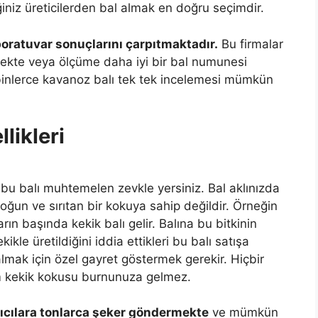
ğiniz üreticilerden bal almak en doğru seçimdir.
oratuvar sonuçlarını çarpıtmaktadır.
Bu firmalar
mekte veya ölçüme daha iyi bir bal numunesi
binlerce kavanoz balı tek tek incelemesi mümkün
llikleri
z bu balı muhtemelen zevkle yersiniz. Bal aklınızda
 yoğun ve sırıtan bir kokuya sahip değildir. Örneğin
rın başında kekik balı gelir. Balına bu bitkinin
ikle üretildiğini iddia ettikleri bu balı satışa
lmak için özel gayret göstermek gerekir. Hiçbir
m kekik kokusu burnunuza gelmez.
arıcılara tonlarca şeker göndermekte
ve mümkün