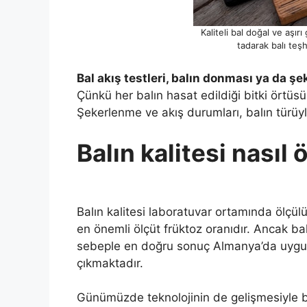
Kaliteli bal doğal ve aşır
tadarak balı teş
Bal akış testleri, balın donması ya da şe
Çünkü her balın hasat edildiği bitki örtüsü 
Şekerlenme ve akış durumları, balın türüyle
Balın kalitesi nasıl 
Balın kalitesi laboratuvar ortamında ölçülü
en önemli ölçüt früktoz oranıdır. Ancak b
sebeple en doğru sonuç Almanya’da uygula
çıkmaktadır.
Günümüzde teknolojinin de gelişmesiyle bal