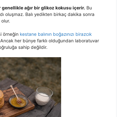
 genellikle ağır bir glikoz kokusu içerir.
Bu
tadı oluşmaz. Balı yedikten birkaç dakika sonra
 olur.
si örneğin
kestane balının boğazınızı birazcık
rir. Ancak her bünye farklı olduğundan laboratuvar
oğruluğa sahip değildir.