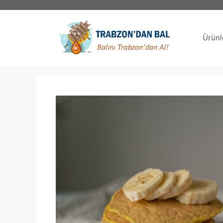
İçeriğe
atla
Ürünl