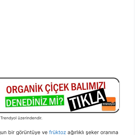
z Trendyol üzerindendir.
gun bir görüntüye ve
früktoz
ağırlıklı şeker oranına