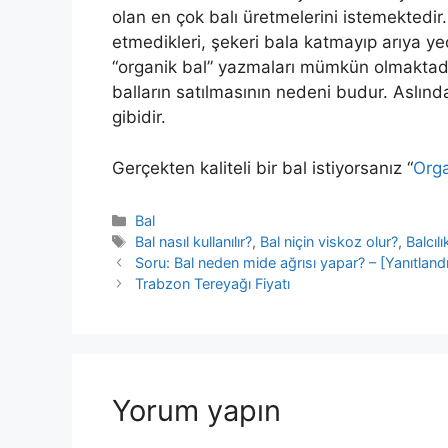
olan en çok balı üretmelerini istemektedi
etmedikleri, şekeri bala katmayıp arıya yed
“organik bal” yazmaları mümkün olmaktadır.
balların satılmasının nedeni budur. Aslınd
gibidir.
Gerçekten kaliteli bir bal istiyorsanız “
Orga
Kategoriler
Bal
Etiketler
Bal nasıl kullanılır?
,
Bal niçin viskoz olur?
,
Balcıl
Yazı
Soru: Bal neden mide ağrısı yapar? – [Yanıtlandı
dolaşımı
Trabzon Tereyağı Fiyatı
Yorum yapın