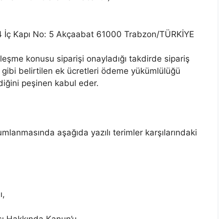
İç Kapı No: 5 Akçaabat 61000 Trabzon/TÜRKİYE
leşme konusu siparişi onayladığı takdirde sipariş
 gibi belirtilen ek ücretleri ödeme yükümlülüğü
ldiğini peşinen kabul eder.
lanmasında aşağıda yazılı terimler karşılarındaki
ı,
sı Hakkında Kanun’u,