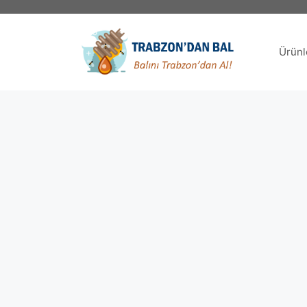
İçeriğe
atla
Ürünl