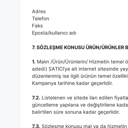
Adres
Telefon
Faks
Eposta/kullanıcı adı
7. SÖZLEŞME KONUSU ÜRÜN/ÜRÜNLER B
1.
Malın /Ürün/Ürünlerin/ Hizmetin temel öze
adedi) SATICI’ya ait internet sitesinde y
düzenlenmiş ise ilgili ürünün temel özellik
Kampanya tarihine kadar geçerlidir.
7.2.
Listelenen ve sitede ilan edilen fiyatlar 
güncelleme yapılana ve değiştirilene kadar g
belirtilen süre sonuna kadar geçerlidir.
7.3.
Sözleşme konusu mal ya da hizmetin tü