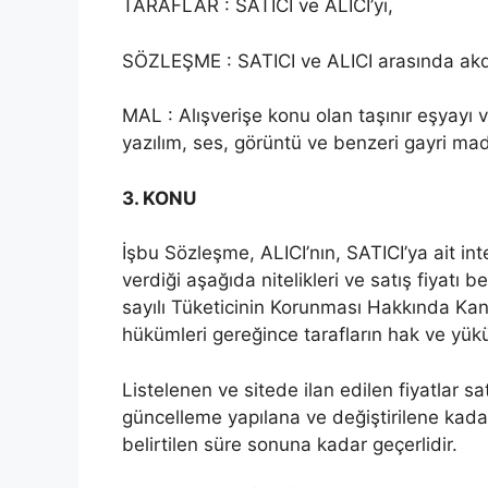
TARAFLAR : SATICI ve ALICI’yı,
SÖZLEŞME : SATICI ve ALICI arasında akd
MAL : Alışverişe konu olan taşınır eşyayı 
yazılım, ses, görüntü ve benzeri gayri mad
3. KONU
İşbu Sözleşme, ALICI’nın, SATICI’ya ait int
verdiği aşağıda nitelikleri ve satış fiyatı be
sayılı Tüketicinin Korunması Hakkında Ka
hükümleri gereğince tarafların hak ve yükü
Listelenen ve sitede ilan edilen fiyatlar satı
güncelleme yapılana ve değiştirilene kadar g
belirtilen süre sonuna kadar geçerlidir.