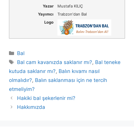
Yazar
Mustafa KILIÇ
Yayımcı
Trabzon'dan Bal
Logo
Kategoriler
Bal
Etiketler
Bal cam kavanızda saklanır mı?
,
Bal teneke
kutuda saklanır mı?
,
Balın kıvamı nasıl
olmalıdır?
,
Balın saklanması için ne tercih
etmeliyim?
Yazı
Hakiki bal şekerlenir mi?
dolaşımı
Hakkımızda